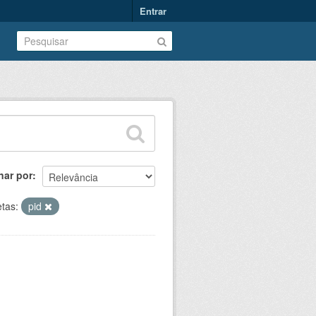
Entrar
nar por
etas:
pid