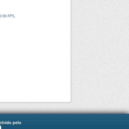
o da API
).
lvido pelo