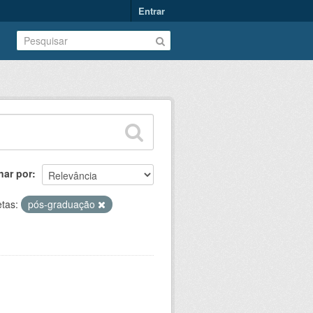
Entrar
nar por
etas:
pós-graduação