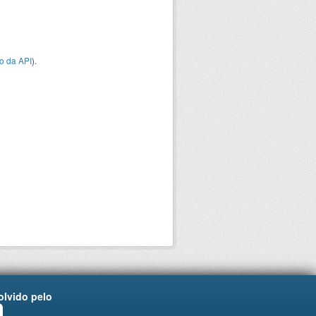
o da API
).
lvido pelo