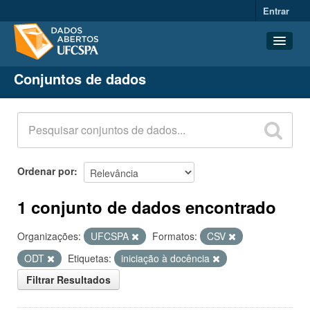
Entrar
Conjuntos de dados
Conjuntos de dados
Organizações
Grupos
Sobre
Ordenar por
1 conjunto de dados encontrado
Organizações:
UFCSPA
Formatos:
CSV
ODT
Etiquetas:
iniciação à docência
Filtrar Resultados