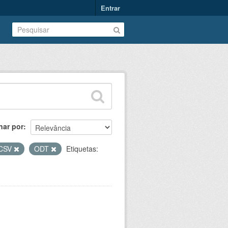
Entrar
nar por
CSV
ODT
Etiquetas: