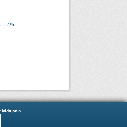
o da API
).
lvido pelo