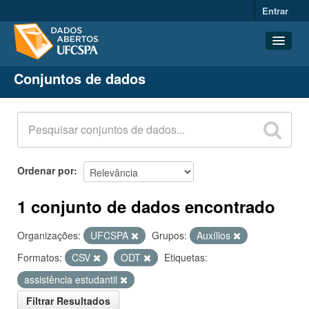
Entrar
Conjuntos de dados
Conjuntos de dados
Organizações
Grupos
Sobre
Ordenar por
1 conjunto de dados encontrado
Organizações:
UFCSPA
Grupos:
Auxílios
Formatos:
CSV
ODT
Etiquetas:
assistência estudantil
Filtrar Resultados