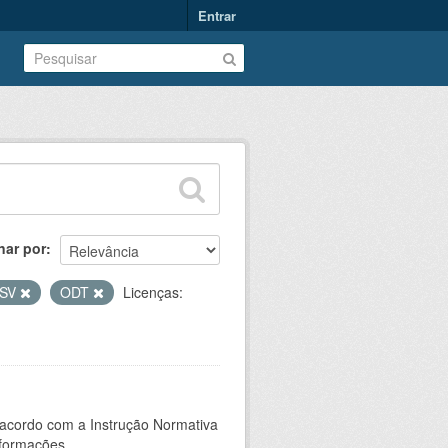
Entrar
nar por
SV
ODT
Licenças:
 acordo com a Instrução Normativa
formações...