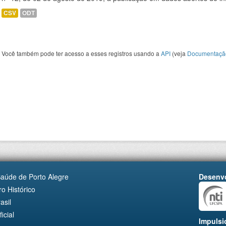
CSV
ODT
Você também pode ter acesso a esses registros usando a
API
(veja
Documentaçã
Saúde de Porto Alegre
Desenvo
o Histórico
asil
cial
Impulsi