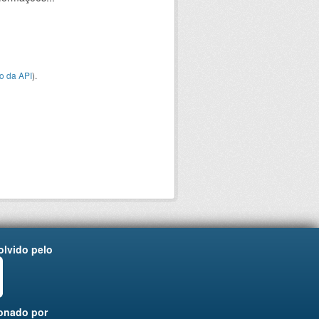
o da API
).
lvido pelo
onado por