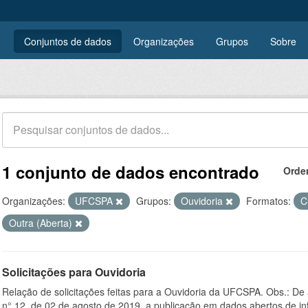
Conjuntos de dados
Organizações
Grupos
Sobre
1 conjunto de dados encontrado
Orde
Organizações:
UFCSPA
Grupos:
Ouvidoria
Formatos:
C
Outra (Aberta)
Solicitações para Ouvidoria
Relação de solicitações feitas para a Ouvidoria da UFCSPA. Obs.: De
n° 12, de 02 de agosto de 2019, a publicação em dados abertos de in