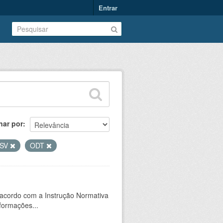
Entrar
nar por
SV
ODT
 acordo com a Instrução Normativa
formações...