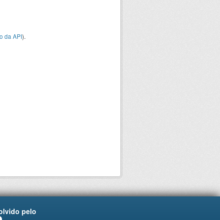
o da API
).
lvido pelo