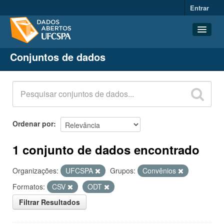
Entrar
Conjuntos de dados
Conjuntos de dados
Organizações
Grupos
Sobre
Ordenar por
1 conjunto de dados encontrado
Organizações:
UFCSPA
Grupos:
Convênios
Formatos:
CSV
ODT
Filtrar Resultados