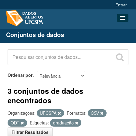
Entrar
Conjuntos de dados
Conjuntos de dados
Organizações
Grupos
Sobre
Ordenar por
3 conjuntos de dados
encontrados
Organizações:
UFCSPA
Formatos:
CSV
ODT
Etiquetas:
graduação
Filtrar Resultados