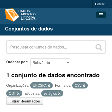
Entrar
Conjuntos de dados
Conjuntos de dados
Organizações
Grupos
Sobre
Ordenar por
1 conjunto de dados encontrado
Organizações:
UFCSPA
Formatos:
CSV
ODT
Etiquetas:
estágios
Filtrar Resultados