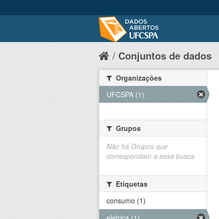
Conjuntos de dados
Organizações
UFCSPA (1)
Grupos
Não há Grupos que
correspondam a essa busca
Etiquetas
consumo (1)
elétrica (1)