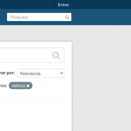
Entrar
nar por
etas:
elétrica