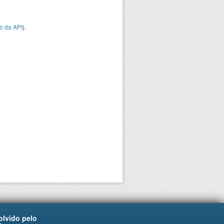
o da API
).
lvido pelo