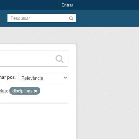
Entrar
nar por
etas:
disciplinas