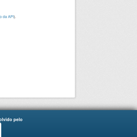
o da API
).
lvido pelo