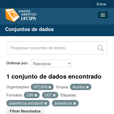
Entrar
Conjuntos de dados
Conjuntos de dados
Organizações
Grupos
Sobre
Ordenar por
1 conjunto de dados encontrado
Organizações:
UFCSPA
Grupos:
Auxílios
Formatos:
CSV
ODT
Etiquetas:
assistência estudantil
assistência
Filtrar Resultados