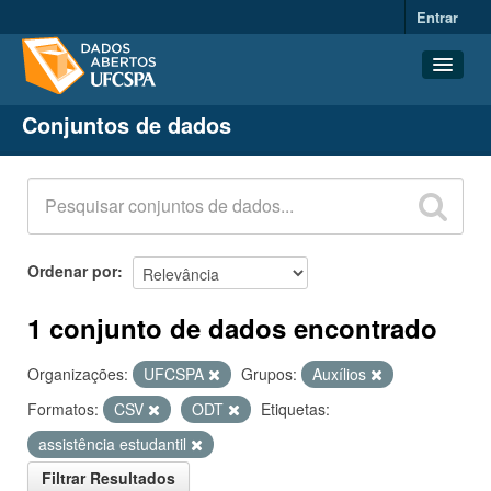
Entrar
Conjuntos de dados
Conjuntos de dados
Organizações
Grupos
Sobre
Ordenar por
1 conjunto de dados encontrado
Organizações:
UFCSPA
Grupos:
Auxílios
Formatos:
CSV
ODT
Etiquetas:
assistência estudantil
Filtrar Resultados