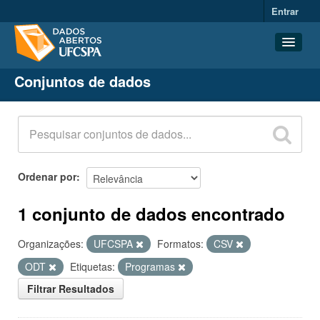
Entrar
Conjuntos de dados
Conjuntos de dados
Organizações
Grupos
Sobre
Ordenar por
1 conjunto de dados encontrado
Organizações:
UFCSPA
Formatos:
CSV
ODT
Etiquetas:
Programas
Filtrar Resultados