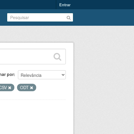
Entrar
nar por
CSV
ODT