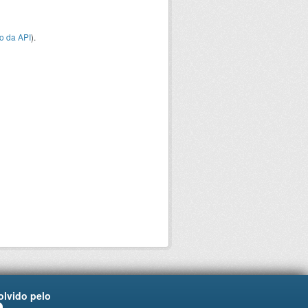
o da API
).
lvido pelo