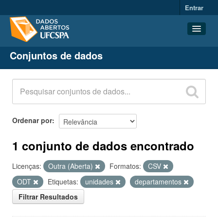
Entrar
Conjuntos de dados
Conjuntos de dados
Organizações
Grupos
Sobre
Ordenar por
1 conjunto de dados encontrado
Licenças:
Outra (Aberta)
Formatos:
CSV
ODT
Etiquetas:
unidades
departamentos
Filtrar Resultados