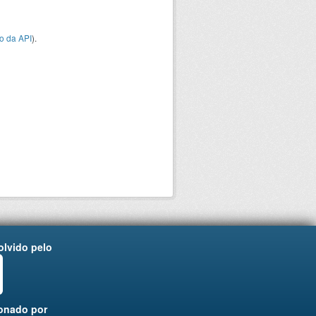
o da API
).
lvido pelo
onado por