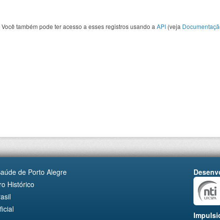
Você também pode ter acesso a esses registros usando a
API
(veja
Documentaçã
Saúde de Porto Alegre
Desenvo
o Histórico
asil
cial
Impulsi