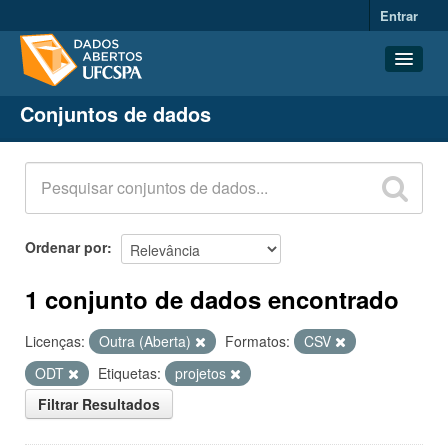
Entrar
Conjuntos de dados
Conjuntos de dados
Organizações
Grupos
Sobre
Ordenar por
1 conjunto de dados encontrado
Licenças:
Outra (Aberta)
Formatos:
CSV
ODT
Etiquetas:
projetos
Filtrar Resultados