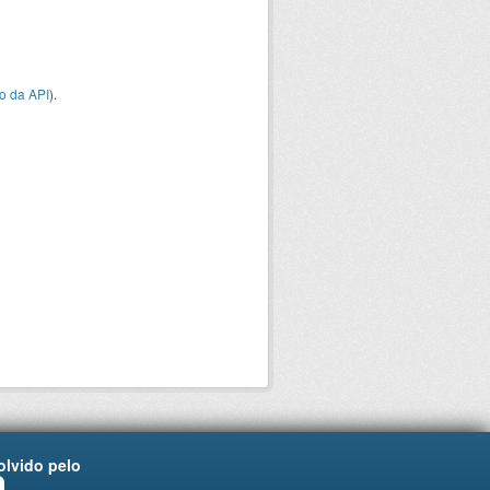
o da API
).
lvido pelo