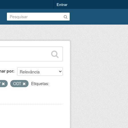
Entrar
nar por
V
ODT
Etiquetas: