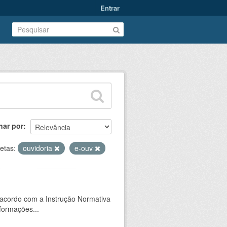
Entrar
nar por
etas:
ouvidoria
e-ouv
 acordo com a Instrução Normativa
formações...