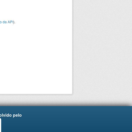
o da API
).
lvido pelo