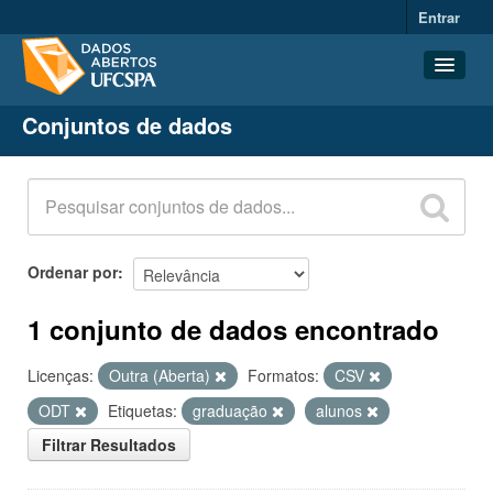
Entrar
Conjuntos de dados
Conjuntos de dados
Organizações
Grupos
Sobre
Ordenar por
1 conjunto de dados encontrado
Licenças:
Outra (Aberta)
Formatos:
CSV
ODT
Etiquetas:
graduação
alunos
Filtrar Resultados