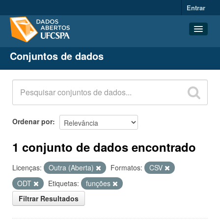
Entrar
Conjuntos de dados
Conjuntos de dados
Organizações
Grupos
Sobre
Ordenar por
1 conjunto de dados encontrado
Licenças:
Outra (Aberta)
Formatos:
CSV
ODT
Etiquetas:
funções
Filtrar Resultados