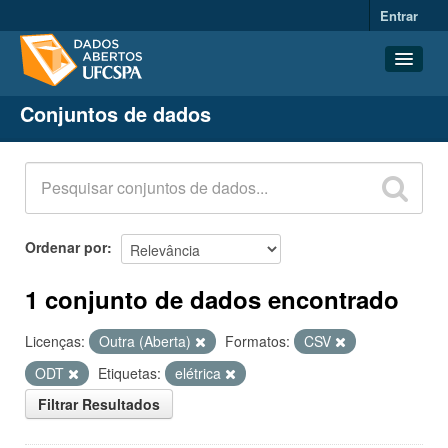
Entrar
Conjuntos de dados
Conjuntos de dados
Organizações
Grupos
Sobre
Ordenar por
1 conjunto de dados encontrado
Licenças:
Outra (Aberta)
Formatos:
CSV
ODT
Etiquetas:
elétrica
Filtrar Resultados