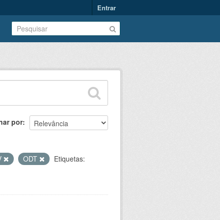
Entrar
nar por
V
ODT
Etiquetas: