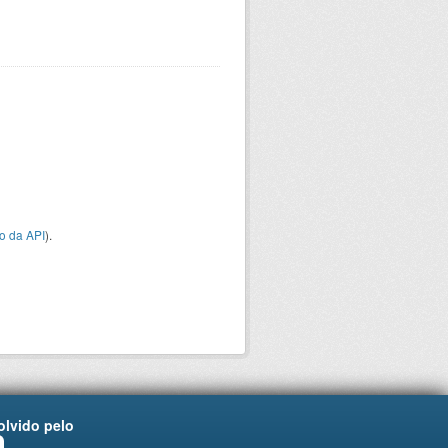
o da API
).
lvido pelo