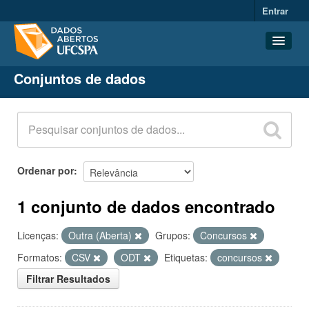
Entrar
Conjuntos de dados
Conjuntos de dados
Organizações
Grupos
Sobre
Ordenar por
1 conjunto de dados encontrado
Licenças:
Outra (Aberta)
Grupos:
Concursos
Formatos:
CSV
ODT
Etiquetas:
concursos
Filtrar Resultados