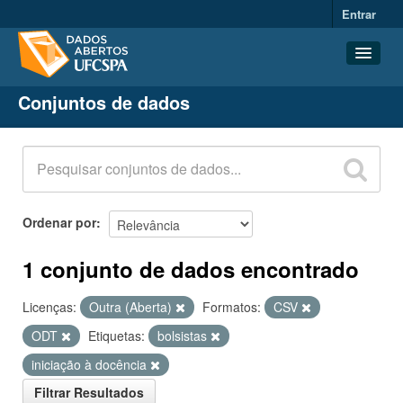
Entrar
Conjuntos de dados
Conjuntos de dados
Organizações
Grupos
Sobre
Ordenar por
1 conjunto de dados encontrado
Licenças:
Outra (Aberta)
Formatos:
CSV
ODT
Etiquetas:
bolsistas
iniciação à docência
Filtrar Resultados