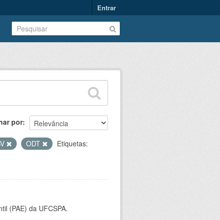
Entrar
nar por
SV
ODT
Etiquetas:
ntil (PAE) da UFCSPA.