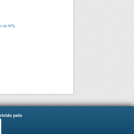
o da API
).
lvido pelo