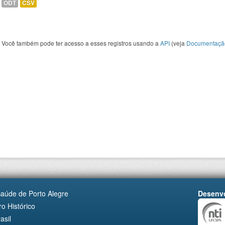
ODT
CSV
Você também pode ter acesso a esses registros usando a
API
(veja
Documentaçã
Saúde de Porto Alegre
Desenvo
o Histórico
asil