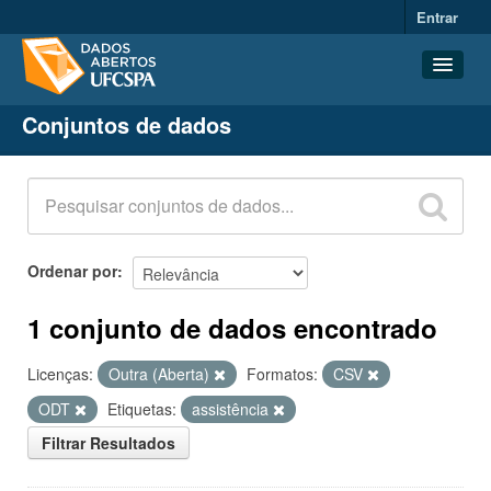
Entrar
Conjuntos de dados
Conjuntos de dados
Organizações
Grupos
Sobre
Ordenar por
1 conjunto de dados encontrado
Licenças:
Outra (Aberta)
Formatos:
CSV
ODT
Etiquetas:
assistência
Filtrar Resultados