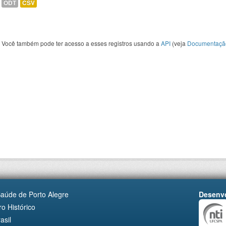
ODT
CSV
Você também pode ter acesso a esses registros usando a
API
(veja
Documentaçã
Saúde de Porto Alegre
Desenvo
o Histórico
asil