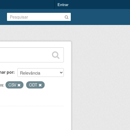
Entrar
nar por
os:
CSV
ODT