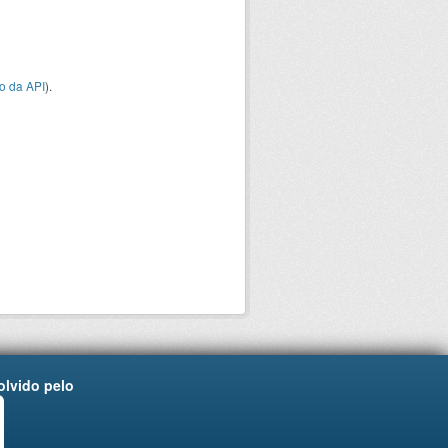
o da API
).
lvido pelo