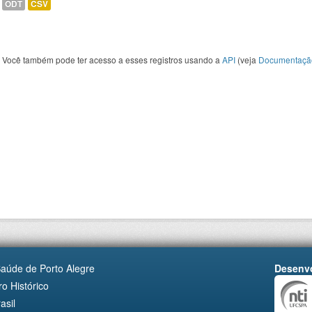
ODT
CSV
Você também pode ter acesso a esses registros usando a
API
(veja
Documentaçã
Saúde de Porto Alegre
Desenvo
o Histórico
asil