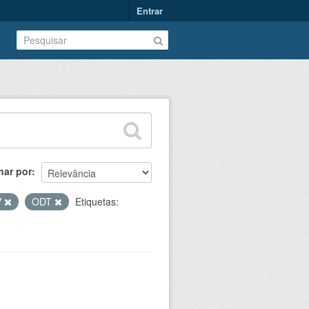
Entrar
nar por
V
ODT
Etiquetas: