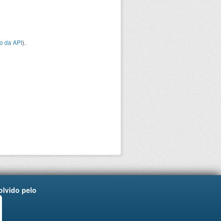
o da API
).
lvido pelo