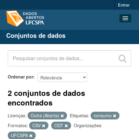
Entrar
Conjuntos de dados
Conjuntos de dados
Organizações
Grupos
Sobre
Ordenar por
2 conjuntos de dados
encontrados
Licenças:
Outra (Aberta)
Etiquetas:
consumo
Formatos:
CSV
ODT
Organizações:
UFCSPA