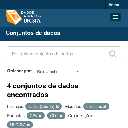
Entrar
Conjuntos de dados
Conjuntos de dados
Organizações
Grupos
Sobre
Ordenar por
4 conjuntos de dados
encontrados
Licenças:
Outra (Aberta)
Etiquetas:
bolsistas
Formatos:
CSV
ODT
Organizações:
UFCSPA