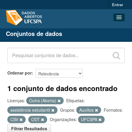
Entrar
Conjuntos de dados
Conjuntos de dados
Organizações
Grupos
Sobre
Ordenar por
1 conjunto de dados encontrado
Licenças:
Outra (Aberta)
Etiquetas:
assistência estudantil
Grupos:
Auxílios
Formatos:
CSV
ODT
Organizações:
UFCSPA
Filtrar Resultados