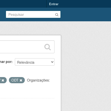
Entrar
nar por
V
ODT
Organizações: