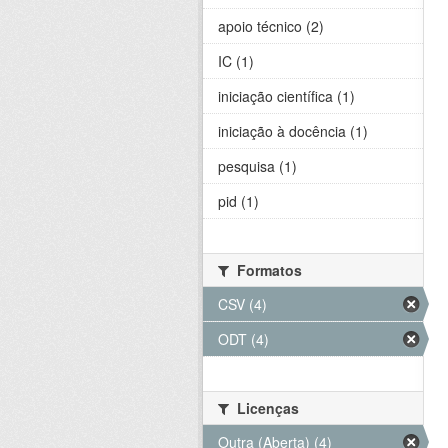
apoio técnico (2)
IC (1)
iniciação científica (1)
iniciação à docência (1)
pesquisa (1)
pid (1)
Formatos
CSV (4)
ODT (4)
Licenças
Outra (Aberta) (4)