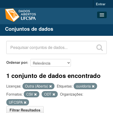
Entrar
Conjuntos de dados
Conjuntos de dados
Organizações
Grupos
Sobre
Ordenar por
1 conjunto de dados encontrado
Licenças:
Outra (Aberta)
Etiquetas:
ouvidoria
Formatos:
CSV
ODT
Organizações:
UFCSPA
Filtrar Resultados