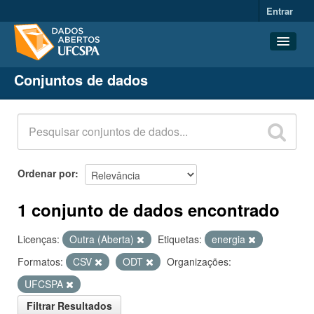
Entrar
Conjuntos de dados
Conjuntos de dados
Organizações
Grupos
Sobre
Ordenar por
1 conjunto de dados encontrado
Licenças:
Outra (Aberta)
Etiquetas:
energia
Formatos:
CSV
ODT
Organizações:
UFCSPA
Filtrar Resultados