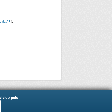
o da API
).
lvido pelo