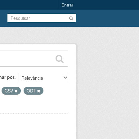
Entrar
nar por
:
CSV
ODT