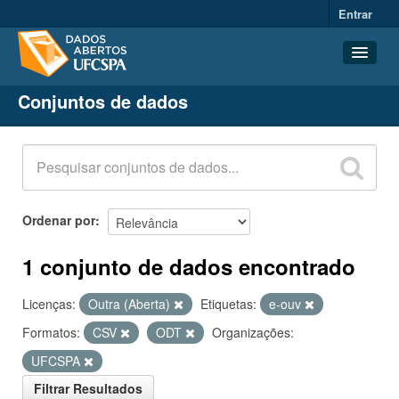
Entrar
Conjuntos de dados
Conjuntos de dados
Organizações
Grupos
Sobre
Ordenar por
1 conjunto de dados encontrado
Licenças:
Outra (Aberta)
Etiquetas:
e-ouv
Formatos:
CSV
ODT
Organizações:
UFCSPA
Filtrar Resultados