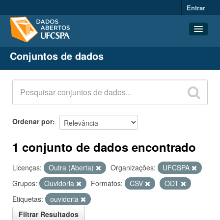
Entrar
Conjuntos de dados
Conjuntos de dados
Organizações
Grupos
Sobre
Ordenar por
1 conjunto de dados encontrado
Licenças:
Outra (Aberta)
Organizações:
UFCSPA
Grupos:
Ouvidoria
Formatos:
CSV
ODT
Etiquetas:
ouvidoria
Filtrar Resultados