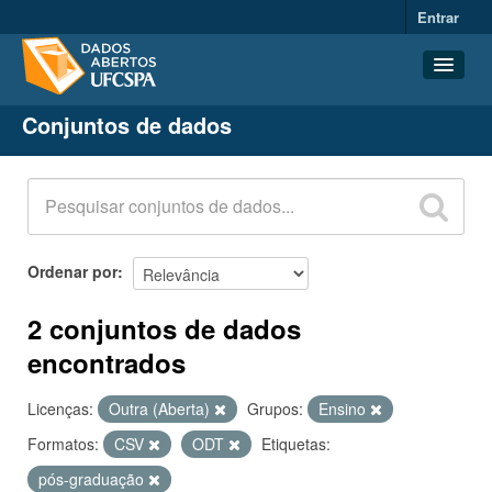
Entrar
Conjuntos de dados
Conjuntos de dados
Organizações
Grupos
Sobre
Ordenar por
2 conjuntos de dados
encontrados
Licenças:
Outra (Aberta)
Grupos:
Ensino
Formatos:
CSV
ODT
Etiquetas:
pós-graduação