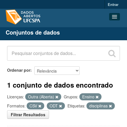
Entrar
Conjuntos de dados
Conjuntos de dados
Organizações
Grupos
Sobre
Ordenar por
1 conjunto de dados encontrado
Licenças:
Outra (Aberta)
Grupos:
Ensino
Formatos:
CSV
ODT
Etiquetas:
disciplinas
Filtrar Resultados