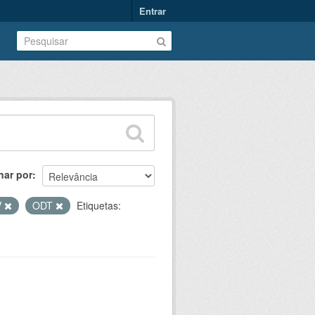
Entrar
nar por
V
ODT
Etiquetas: