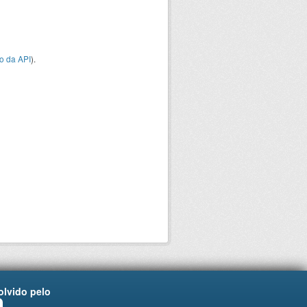
o da API
).
lvido pelo