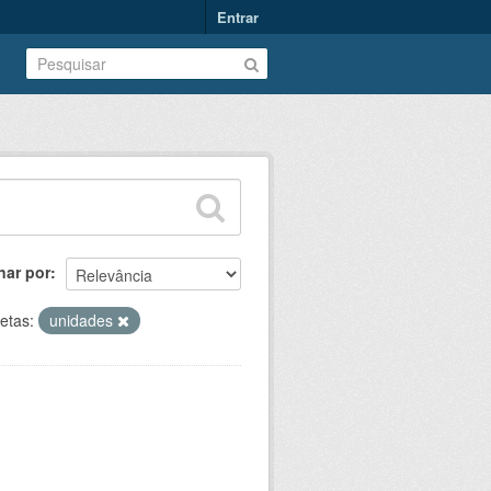
Entrar
nar por
etas:
unidades