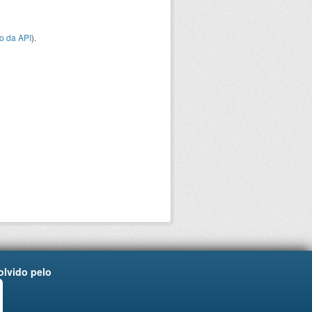
o da API
).
lvido pelo