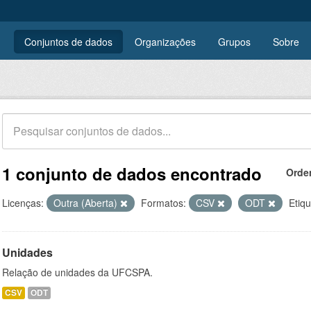
Conjuntos de dados
Organizações
Grupos
Sobre
1 conjunto de dados encontrado
Orde
Licenças:
Outra (Aberta)
Formatos:
CSV
ODT
Etiqu
Unidades
Relação de unidades da UFCSPA.
CSV
ODT