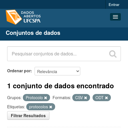
Entrar
Conjuntos de dados
Conjuntos de dados
Organizações
Grupos
Sobre
Ordenar por
1 conjunto de dados encontrado
Grupos:
Protocolo
Formatos:
CSV
ODT
Etiquetas:
protocolos
Filtrar Resultados