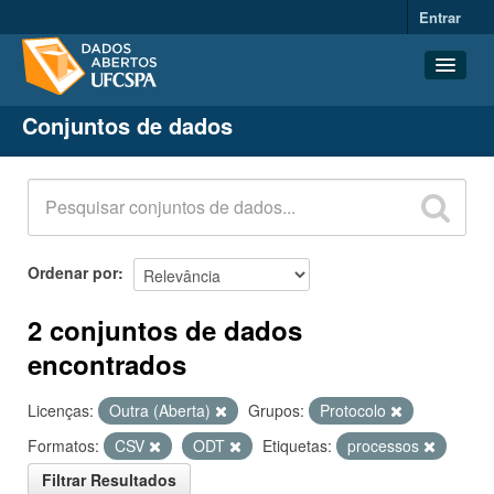
Entrar
Conjuntos de dados
Conjuntos de dados
Organizações
Grupos
Sobre
Ordenar por
2 conjuntos de dados
encontrados
Licenças:
Outra (Aberta)
Grupos:
Protocolo
Formatos:
CSV
ODT
Etiquetas:
processos
Filtrar Resultados