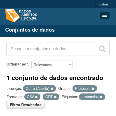
Entrar
Conjuntos de dados
Conjuntos de dados
Organizações
Grupos
Sobre
Ordenar por
1 conjunto de dados encontrado
Licenças:
Outra (Aberta)
Grupos:
Protocolo
Formatos:
CSV
ODT
Etiquetas:
protocolos
Filtrar Resultados