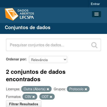
Entrar
Conjuntos de dados
Conjuntos de dados
Organizações
Grupos
Sobre
Ordenar por
2 conjuntos de dados
encontrados
Licenças:
Outra (Aberta)
Grupos:
Protocolo
Formatos:
CSV
ODT
Filtrar Resultados