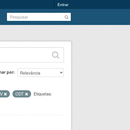
Entrar
nar por
SV
ODT
Etiquetas: