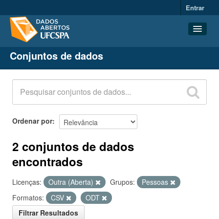
Entrar
Conjuntos de dados
Conjuntos de dados
Organizações
Grupos
Sobre
Ordenar por
2 conjuntos de dados
encontrados
Licenças:
Outra (Aberta)
Grupos:
Pessoas
Formatos:
CSV
ODT
Filtrar Resultados